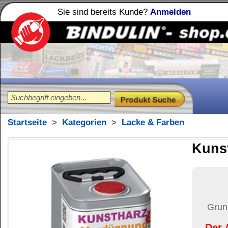
Sie sind bereits Kunde?
Anmelden
Holzleime
Leimfibel
®
Startseite
>
Kategorien
>
Lacke & Farben
Kunstharz-Verdü
46,41
€
Preis:
(inkl. MwSt.)
Grundpreis:
18,56 €
pro Lit
Der Artikel wird nicht 
(USA)
versendet.
Versand:
57,37 €
(
Pak
Versandkosten än
der Anzahl der bes
Ziel-Land:
Vereinigte 