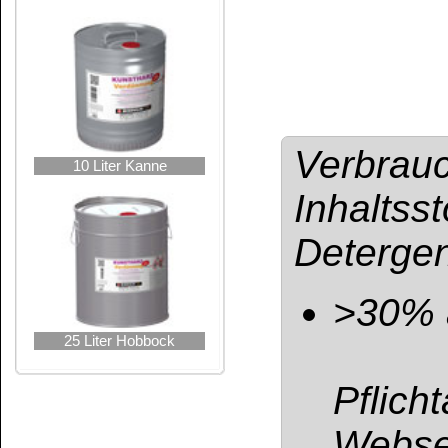
BfR-Registrierun
UFI: 1HM0-20F5-
Gefahrenhinweis
Verdünnung