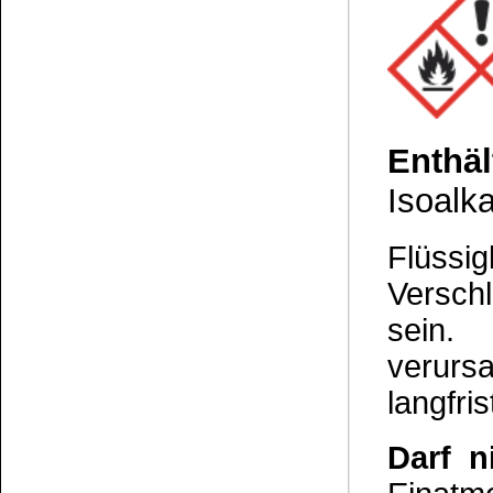
Die Informationen auf dem Produktetikett sind s
Unsere Produkte haben - sofern nicht beim Produkt anders
Alle Preise sind Bruttopreise in Euro (€), inklusive der gesetzli
Copyright © 2009-2026 BINDULIN-WERK H.L.Schönleber GmbH • © 2009-2026 Nicol