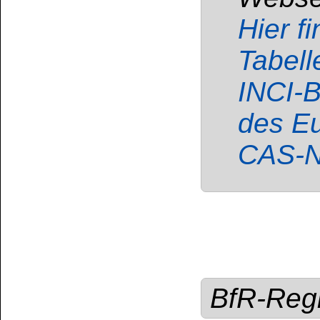
GE
Enthält:
Kohlenwass
Isoalkane, Cyclene
Flüssigkeit und Dam
Verschlucken und Ein
sein. Kann Schlä
verursachen. Gift
langfristiger Wirkung.
Darf nicht in die
Einatmen von Staub 
Aerosol vermeiden
Arzt anrufen. Ist 
Verpackung oder Kenn
Inhalt/Behälter ge
Entsorgung zuführen