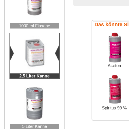
Verbraucherinforma
10 Liter Kanne
Inhaltsstoffangabe
Detergenzienveror
>30% aliphatisc
25 Liter Hobbock
Pflichtangabe: L
Webseite der Eu
Hier finden Sie 
Tabelle der Ent
INCI-Bezeichnu
des Europäische
CAS-Nummern ber