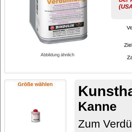
Abbildung ähnlich
Zahlung:
|
B
Zahlungs- und 
Größe wählen
Kunstharz-Ve
Kanne
Zum Verdünnen von 
Kunstharzlacken auf Sp
100 ml Flasche
Beim Rollen von Kuns
große Schichtstärken 
Jahre brauchen, um a
250 ml Flasche
Bei Zugabe von bis 
wird diesem Effekt en
Durch die langsame V
guter Verlauf der Lack