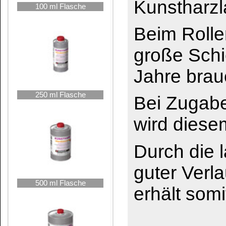
500 ml Flasche
erhält somit einen hö
Das könnte Sie auch interessieren:
1000 ml Flasche
Aceton
Ethylacetat
2,5 Liter Kanne
Spiritus 99 %
Terpentinersatz
5 Liter Kanne