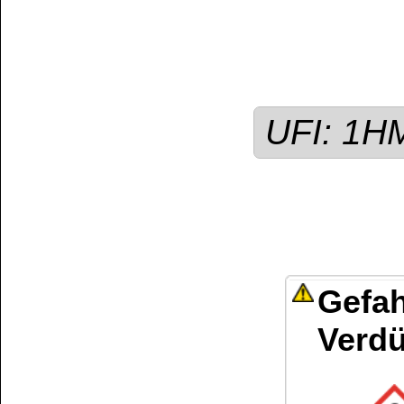
Wiederholter Kontak
Haut führen.
Sonstige Hinweise /
Brenn-, Treib-, Heiz-
werden!
Kundenservice
Zahlungsmethoden
Kundenkonto
Zahlungs- und Versandinformationen
Banküberweisung
(auch Internatio
AGB und Kundeninformationen
Widerrufsbelehrung
Wir versenden mit
Barrierefreiheitserklärung
&
Datenschutz
Impressum