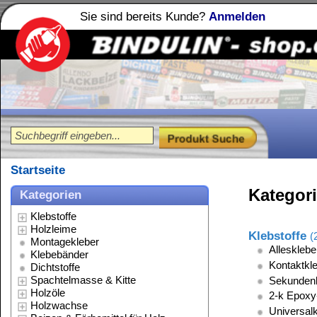
Sie sind bereits Kunde?
Anmelden
Holzleime
Leimfibel
®
Startseite
Kategorien Übersicht
Kategorien
Klebstoffe
Holzleime
Klebstoffe
(207)
Montagekleber
Alleskleber
Klebebänder
Kontaktkleber
Dichtstoffe
Spachtelmasse & Kitte
Sekundenkleber
Holzöle
2-k Epoxy-Kleber
Holzwachse
Universalkleber
Beizen & Färbemittel für Holz
Celluloidkleber
Lacke & Farben
Schraubensicherung
Stein Imprägnierung
Polituren
Modellbaukleber
Reinigungsmittel
Glas- & Porzellankleber
Lösungsmittel
Plastikkleber
Verdünnungen
PVC-Schweißkleber
Schmierstoffe
Styropor-Kleber
Spezialitäten
Werkzeug & Zubehör
Leder-, Gewebe- & Textilkleber