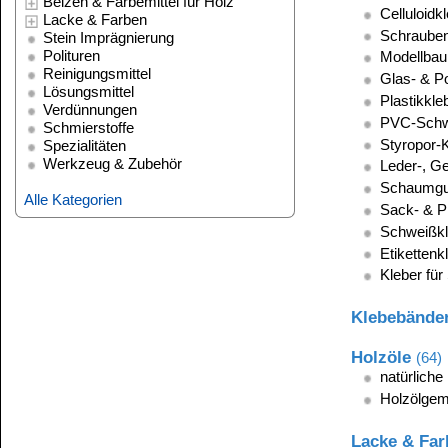
Schaumgummikleber
Alle Kategorien
Sack- & Planenkleber
Schweißklebstoff für ABS
Etikettenkleber
Kleber für Schule & Büro
Klebebänder
(28)
Holzöle
(64)
natürliche Holzöle
Holzölgemische
Lacke & Farben
(290)
Mattierungen
Holzlacke
technische Lacke
Decorlacke
Emaille-Ausbesserungspaste
Reinigungsmittel
(71)
Schmierstoffe
(12)