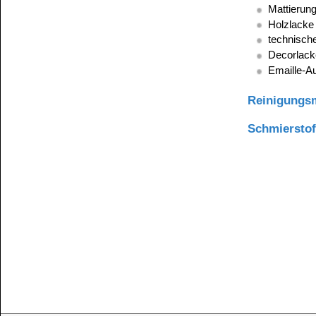
Kundenservice
Zahlungsmethoden
Kundenkonto
Zahlungs- und Versandinformationen
Banküberweisung
(auch Internatio
AGB und Kundeninformationen
Widerrufsbelehrung
Wir versenden mit
Barrierefreiheitserklärung
&
Datenschutz
Impressum
Die Informationen auf dem Produktetikett sind s
Unsere Produkte haben - sofern nicht beim Produkt anders
Alle Preise sind Bruttopreise in Euro (€), inklusive der gesetzli
Copyright © 2009-2026 BINDULIN-WERK H.L.Schönleber GmbH • © 2009-2026 Nicol