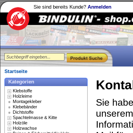
Sie sind bereits Kunde?
Anmelden
Holzleime
Leimfibel
®
Startseite
Kontakt
Kategorien
Klebstoffe
Holzleime
Sie haben Fragen zu 
Montagekleber
Klebebänder
unserem Shop oder b
Dichtstoffe
Spachtelmasse & Kitte
Informationen? Dann 
Holzöle
Holzwachse
Mail für weitere Info
Beizen & Färbemittel für Holz
Lacke & Farben
Sie dafür einfach fo
Stein Imprägnierung
Polituren
melden uns dann schn
Reinigungsmittel
Lösungsmittel
Verdünnungen
Schmierstoffe
* Felder sind Pflichtfe
Spezialitäten
Werkzeug & Zubehör