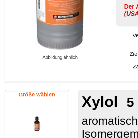
Abbildung ähnlich
Zahlung:
|
B
Zahlungs- und 
Größe wählen
Xylol
5 Liter Ka
aromatischer Kohlenw
Isomergemisch
farblos • rückfettend • 
50 ml Glasflasche
entfernt
Fette und 
und sehr schnell
100 ml Flasche
Verdünnungs-, Lös
für Farben, Lacke, 
Verdünnung
für P