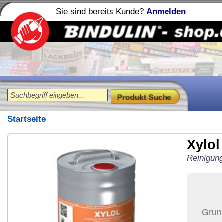
Sie sind bereits Kunde?
Anmelden
Holzleime
Leimfibel
®
Startseite
Xylol
5 Liter Kanne
Reinigungs- & Lösungsmittel 5l=
141,61
€
Preis:
(inkl. MwSt.)
Grundpreis:
28,32 €
pro Lit
Der Artikel wird nicht 
(USA)
versendet.
Versand:
71,37 €
(
Pak
Versandkosten än
der Anzahl der bes
Ziel-Land:
Vereinigte 