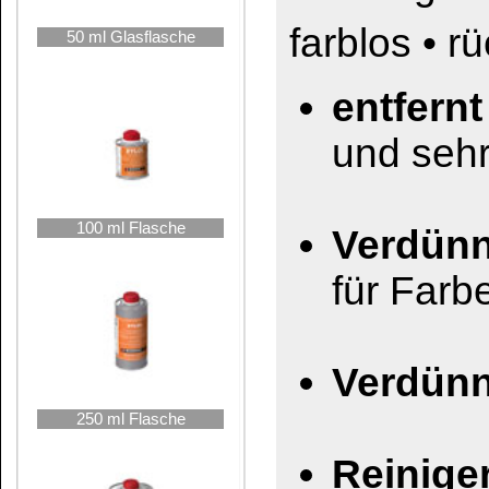
250 ml Flasche
Reiniger
für optisc
Microskope
Reinigt Oberflächen 
500 ml Flasche
möglichst gute Ergebn
erzielen.
1000 ml Flasche
Dimethylbenzol, Dim
Lackverdünner, Lösun
2,5 Liter Kanne
Das könnte Sie auch interessieren: