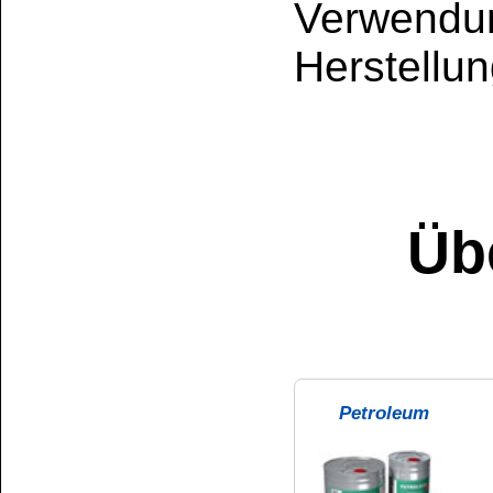
Pflichtangabe: L
Webseite der Eu
Hier finden Sie 
Tabelle der Ent
INCI-Bezeichnu
des Europäische
CAS-Nummern ber
UFI: 50N0-30KJ-