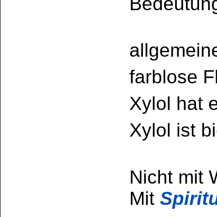
DESTILLAT
hohe Destilla
nicht rückfettend
sehr flüchtig
Spiritus 99 %
Aceton
Verbraucherinforma
Inhaltsstoffangabe
Detergenzienveror
Xylol