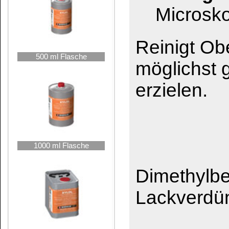
5 Liter Kanne
Ethylacetat
Aceton
10 Liter Kanne
Spiritus 99 %
Nitro-Verdünnung
Xylol findet hauptsä
Verdünner Verwendun
25 Liter Hobbock
von Kunststoffen, F
der Flammpunkt von 
liegt, ist es in der 
der wichtigsten Lack