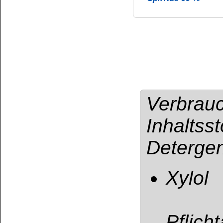
Darf nicht in die
Von Hitze, heißen 
Flammen sowie ander
Nicht rauchen. Staub
Aerosol nicht ei
Schutzkleidung / 
tragen. BEI VERSCHL
ärztlicher Rat er
Kennzeichnungsetiket
gemäß lokalen Vorsch
Darf nicht als Brenn-
verwendet werden!
Bereits ein kleine
kann zu einer leb
der Lunge führen.