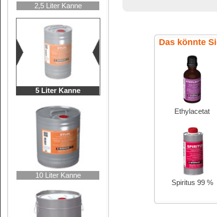
wird es Kraftstoffen
beigemengt. Neben 
gehört es zu den BT
drei Aromaten mit d
Bedeutung.
allgemeinen Summe
farblose Flüssigkeit
Xylol hat einen süß
Xylol ist biologisch 
Nicht mit Wasser mi
Mit
Spiritus 99 %
o