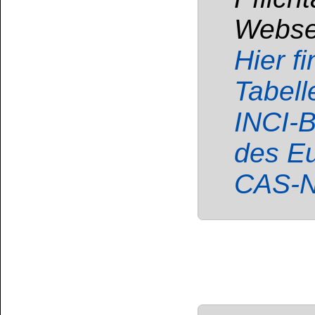
Kundenservice
Zahlungsmethoden
Kundenkonto
Zahlungs- und Versandinformationen
Banküberweisung
(auch Internatio
AGB und Kundeninformationen
Widerrufsbelehrung
Wir versenden mit
Barrierefreiheitserklärung
&
Datenschutz
Impressum
Die Informationen auf dem Produktetikett sind s
Unsere Produkte haben - sofern nicht beim Produkt anders
Alle Preise sind Bruttopreise in Euro (€), inklusive der gesetzli
Copyright © 2009-2026 BINDULIN-WERK H.L.Schönleber GmbH • © 2009-2026 Nicol