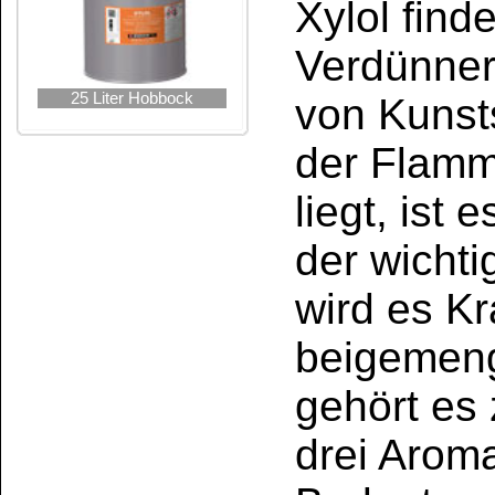
Verwendung als Lösu
Herstellung von Kun
Übersicht
De
Petroleum
Terpentiner
nicht flüchtig
stark rückfettend
niedrige Dest
nach