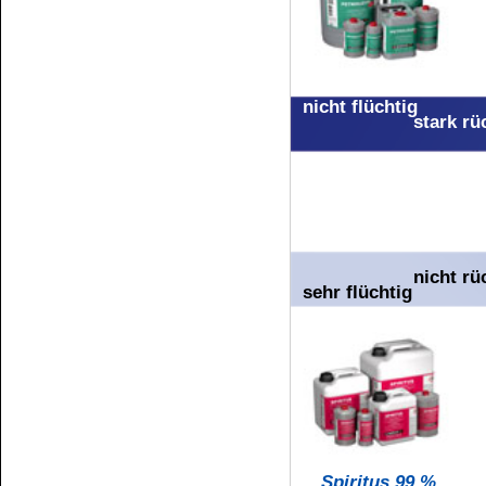
Gefahrenhinweis
GEFAH
Enthält:
Reaktionsm
Xylol
Flüssigkeit und 
Verschlucken und Ein
sein. Gesundheits
Verursacht Hautre
Augenreizung. Gesun
Kann die Atemweg
schädigen bei längere