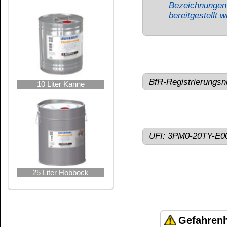
Wasserorganismen, mit langfristiger Wirk
Darf nicht in die Hände von Kindern
Flammen sowie anderen Zündquellenarten 
Nebel / Dampf / Aerosol vermeiden. B
erforderlich, Verpackung oder Kennzeichn
Augenschutz / Gesichtsschutz tragen. 
zuführen.
Wiederholter Kontakt kann zu spröder oder
Kundenservice
Zahlungsmethoden
Kundenkonto
Zahlungs- und Versandinformationen
Banküberweisung
(auch Internatio
AGB und Kundeninformationen
Widerrufsbelehrung
Wir versenden mit
Barrierefreiheitserklärung
&
Datenschutz
Impressum