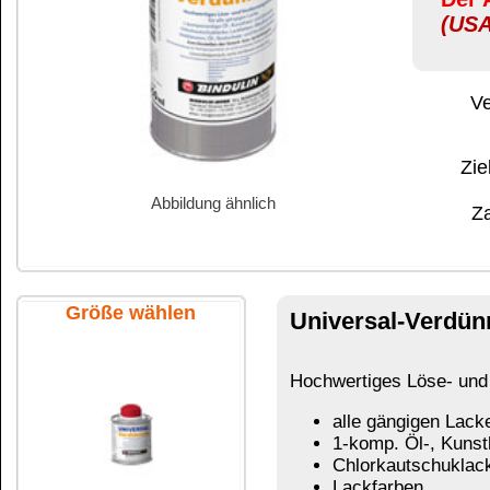
Abbildung ähnlich
Zahlung:
|
B
Zahlungs- und 
Größe wählen
Universal-Verdünnung
250 ml Flas
Hochwertiges Löse- und Verdünnungsmittel für:
alle gängigen Lacke
1-komp. Öl-, Kunstharz- und Klarlacke
Chlorkautschuklacke
Lackfarben
100 ml Flasche
Alkydharzlacke
Holzlasuren
Öl-, Rostschutz- und Vorstreichfarben
Zum Einstellen der Streich- bzw. Spritzfähigkeit.
Lösemittelgemisch, nicht mit Wasser verdünnbar
250 ml Flasche
Das könnte Sie auch interessieren: