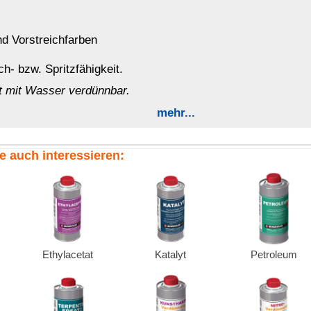
Katalyt
Petroleum
Pinselreiniger
Kunstharz-
Nitro-Verdünnung
Waschbenzin
Verdünnung
dnung (EG) No 648/2004)
bseite der Europäischen Kommission:
eine Tabelle der Entsprechungen zwischen den INCI-
es Europäischen Arzneibuchs und den CAS-Nummern