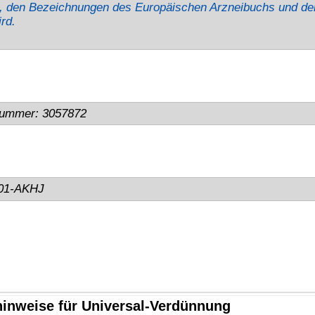
ung.
 gelangen.
Von Hitze, heißen Oberflächen, Funken, offenen
fernhalten. Nicht rauchen. Einatmen von Staub / Rauch / Gas /
EI VERSCHLUCKEN: Sofort Arzt anrufen. Ist ärztlicher Rat
ungsetikett bereithalten. Schutzhandschuhe / Schutzkleidung /
Inhalt/Behälter gemäß lokalen Vorschriften der Entsorgung
 rissiger Haut führen.
Kontakt
BINDULIN
gegründet 
®
Technische Auskunft:
e-Mail: shop(at)bindulin.de
BINDULIN-WERK
®
nal)
H.L.Schönleber GmbH
Sicherheitsdatenblätter:
e-Mail: sdb(at)bindulin.de
Wehlauer Str. 49-59
90766 Fürth
Produktfragen
bitte nur per e-Mail
oder
Deutschland / Germany
Kontaktformular
.
Anfahrt
(Google maps)
Wir sind für Sie da:
Bitte vorher absprechen.
Mo-Do:
8:00 - 15:30 Uhr
Fr:
8:00 - 13:30 Uhr
Shop-Hotline:
0911 - 73 08 478
Telefon:
0911 - 73 10 48
Telefax:
0911 - 73 10 45