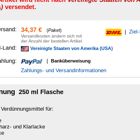
anküberweisung
Versandinformationen
che
.
mehr...