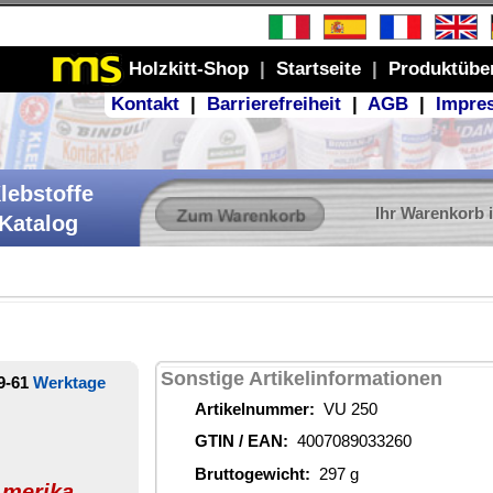
Produktübersicht
GB
|
Impressum
r Warenkorb ist leer
ionen
60
€
stoffe