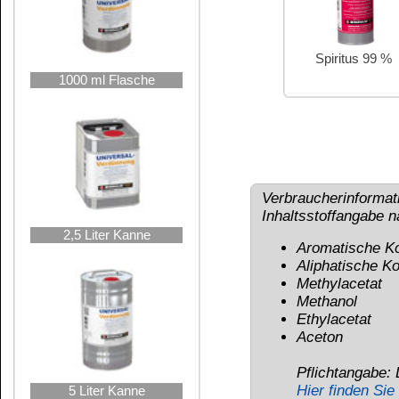
BfR-Registrierungsnummer: 3057872
10 Liter Kanne
UFI: 3PM0-20TY-E001-AKHJ
25 Liter Hobbock
Gefahrenhinweise für Unive
GE
Enthält:
Kohlenwasserstoffe, C7-C9,
Ethylacetat; Aceton
Flüssigkeit und Dampf leicht entzündbar.
sein. Verursacht schwere Augenreizung.