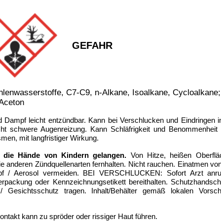
tets zu befolgen. / Always follow the information on the product label.
 angegeben - eine Mindesthaltbarkeit / Lagerstabilität von 12 Monaten (1 Jahr).
chen Mehrwertsteuer (19%), inklusive Verpackungs- und Portokosten innerhalb Deutschlands.
GmbH • © 2009-2026 Nicolas Schönleber • Alle Rechte vorbehalten