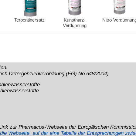
rsal-Verdünnung
FAHR
 n-Alkane, Isoalkane, Cycloalkane; Methylacetat;
 Kann bei Verschlucken und Eindringen in die Atemwege tödlich
 Kann Schläfrigkeit und Benommenheit verursachen. Giftig für