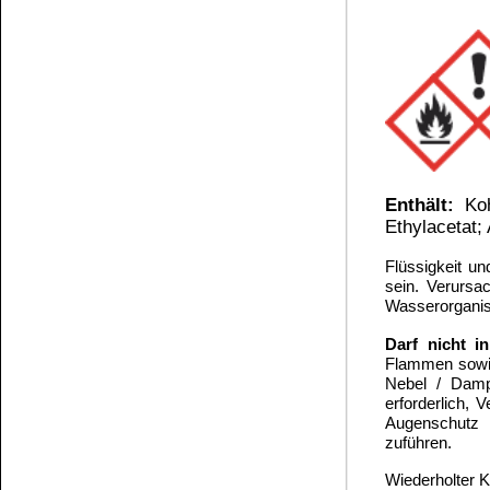
Die Informationen auf dem Produktetikett sind s
Unsere Produkte haben - sofern nicht beim Produkt anders
Alle Preise sind Bruttopreise in Euro (€), inklusive der gesetzli
Widerrufen
Copyright © 2009-2026 BINDULIN-WERK H.L.Schönleber 