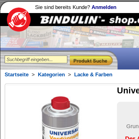
Sie sind bereits Kunde?
Anmelden
Holzleime
Leimfibel
®
Startseite
>
Kategorien
>
Lacke & Farben
Universal-Verdün
18,79
€
Preis:
(inkl. MwSt.)
Grundpreis:
75,16 €
pro Lit
Der Artikel wird nicht 
(USA)
versendet.
Versand:
34,37 €
(
Pak
Versandkosten än
der Anzahl der bes
Ziel-Land:
Vereinigte 