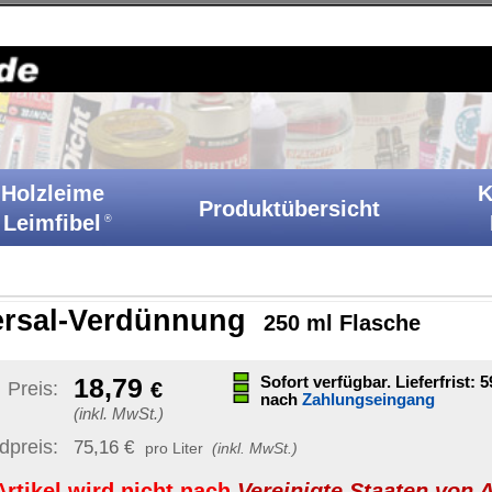
Holzkitt-Shop
|
Startseite
|
Kontakt
|
Barrierefreiheit
|
A
Klebstoffe
Produktübersicht
Ih
Katalog
nung
250 ml Flasche
Sonstige Artikelinformat
Sofort verfügbar. Lieferfrist: 59-61
Werktage
nach
Zahlungseingang
Artikelnummer:
VU 250
GTIN / EAN:
40070890332
er
(inkl. MwSt.)
Bruttogewicht:
297 g
nach
Vereinigte Staaten von Amerika
unverb. Preisempf.:
6,36 
UN-Nummer:
UN1993
enthält gefährliche Inhalts
et
)
|
Ziel-Land ändern
Versand möglich nach:
dern sich mit
tellen Artikel.
Staaten von Amerika (USA)