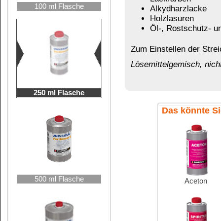
500 ml Flasche
Aceton
Ethylacetat
Spiritus 99 %
Terpentinersatz
1000 ml Flasche
Verbraucherinformation:
Inhaltsstoffangabe nach Detergenzienveror
2,5 Liter Kanne
Aromatische Kohlenwasserstoffe
Aliphatische Kohlenwasserstoffe
Methylacetat
Methanol
Ethylacetat
Aceton
Pflichtangabe: Link zur Pharmacos-We
Hier finden Sie die Webseite, auf der 
5 Liter Kanne
Bezeichnungen, den Bezeichnungen d
bereitgestellt wird.