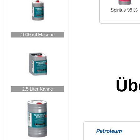
nicht flüchtig
stark rückfettend
niedrige Dest
10 Liter Kanne
nach
DESTILLAT
hohe Destilla
nicht rückfettend
sehr flüchtig
25 Liter Hobbock
Spiritus 99 %
Aceton
Verbraucherinforma