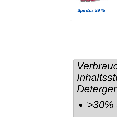
BfR-Registrierun
UFI: M2M0-J006-
Gefahrenhinweis
GE