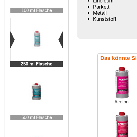
500 ml Flasche
Spiritus 99 %
Kunstharz-
Verdünnung
1000 ml Flasche
Übersicht
2,5 Liter Kanne
De
Petroleum
Terpentiner
5 Liter Kanne