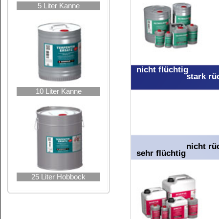
Inhaltsstoffangabe
Detergenzienveror
>30% aliphatisc
Pflichtangabe: L
Webseite der Eu
Hier finden Sie 
Tabelle der Ent
INCI-Bezeichnu
des Europäische
CAS-Nummern ber