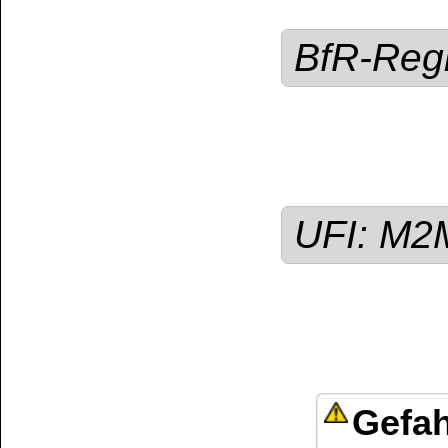
Haut führen.
Sonstige Hinweise /
Brenn-, Treib-, Heiz-
werden!
Kundenservice
Zahlungsmethoden
Kundenkonto
Zahlungs- und Versandinformationen
Banküberweisung
(auch Internatio
AGB und Kundeninformationen
Widerrufsbelehrung
Wir versenden mit
Barrierefreiheitserklärung
&
Datenschutz
Impressum