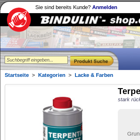
Sie sind bereits Kunde?
Anmelden
Holzleime
Leimfibel
®
Startseite
>
Kategorien
>
Lacke & Farben
Terpentinersatz
250
stark rückfettendes Reinigungsmi
16,91
€
Preis:
(inkl. MwSt.)
Grundpreis:
67,64 €
pro Lit
Der Artikel wird nicht 
(USA)
versendet.
Versand:
34,37 €
(
Pak
Versandkosten än
der Anzahl der bes
Ziel-Land:
Vereinigte 