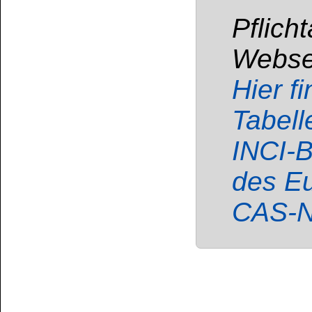
Enthält:
Kohlenwass
Isoalkane, Cyclene
Flüssigkeit und Dam
Verschlucken und Ein
sein. Kann Schlä
verursachen. Gift
langfristiger Wirkung.
Darf nicht in die
Von Hitze, heißen 
Flammen sowie ander
Nicht rauchen. Eina
Nebel / Dampf /
VERSCHLUCKEN: Sofor
Rat erforderl
Kennzeichnungsetiket
gemäß lokalen Vorsch
Wiederholter Kontak