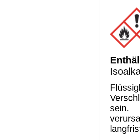
Die Informationen auf dem Produktetikett sind s
Unsere Produkte haben - sofern nicht beim Produkt anders
Alle Preise sind Bruttopreise in Euro (€), inklusive der gesetzli
Copyright © 2009-2026 BINDULIN-WERK H.L.Schönleber GmbH • © 2009-2026 Nicol