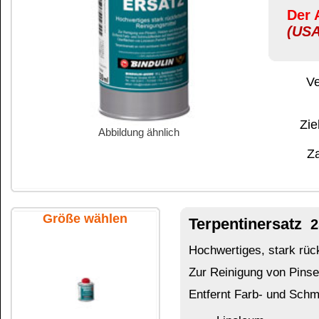
Abbildung ähnlich
Zahlung:
|
B
Zahlungs- und 
Größe wählen
Terpentinersatz
250 ml Flasche
Hochwertiges, stark rückfettendes Reinigungsmit
Zur Reinigung von Pinseln, Walzen und Arbeitsg
Entfernt Farb- und Schmutzflecken auf lösemitt
Linoleum
Parkett
100 ml Flasche
Metall
Kunststoff
Das könnte Sie auch interessieren:
250 ml Flasche
Aceton
Ethylacetat